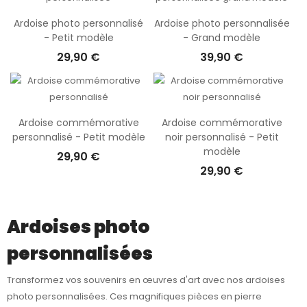
resteront intacts au fil du temps. Livrées avec un support, elles
Ardoise photo personnalisé
Ardoise photo personnalisée
trouvent facilement leur place sur une étagère, un bureau ou un
- Petit modèle
- Grand modèle
buffet, ajoutant une touche élégante et naturelle à votre
29,90 €
39,90 €
décoration. Exprimez votre créativité en personnalisant votre
propre ardoise photo et offrez un cadeau unique, plein de sens
et d'émotion.
Ardoise commémorative
Ardoise commémorative
personnalisé - Petit modèle
noir personnalisé - Petit
modèle
29,90 €
29,90 €
Ardoises photo
personnalisées
Transformez vos souvenirs en œuvres d'art avec nos ardoises
photo personnalisées. Ces magnifiques pièces en pierre