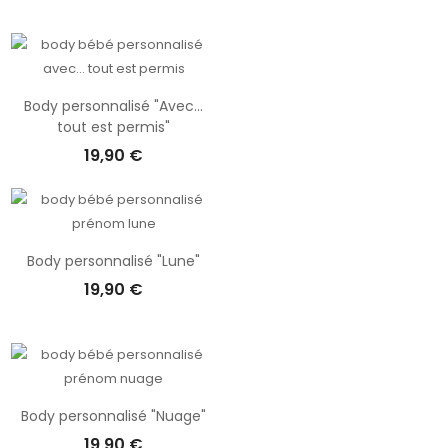
offrir un
 célébrer
 de styles,
 devenir un
lusieurs
Body personnalisé "Avec...
tout est permis"
 ou chez la
ue et rempli
19,90 €
 souvenirs
Body personnalisé "Lune"
19,90 €
Body personnalisé "Nuage"
19,90 €