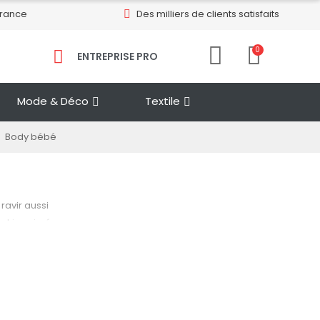
France
Des milliers de clients satisfaits
0
ENTREPRISE PRO​
Mode & Déco
Textile
Body bébé
ravir aussi
ent imprimé
 d'émotion.
ginalité et
 douces
nt lavables
es premiers