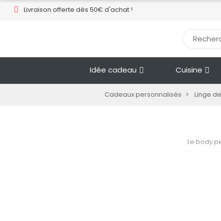
Livraison offerte dès 50€ d'achat !​
Idée cadeau
Cuisine
Cadeaux personnalisés
Linge d
Le body p
bien les b
avec le pr
Avec des m
sa tou
adaptées à
en machine