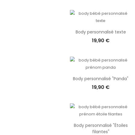
mois, to
vêtement
l'arrivée 
afin que c
souveni
Body personnalisé texte
exemplaire
19,90 €
nounou. Off
de tendre
Body personnalisé "Panda"
19,90 €
Body personnalisé "Étoiles
filantes"