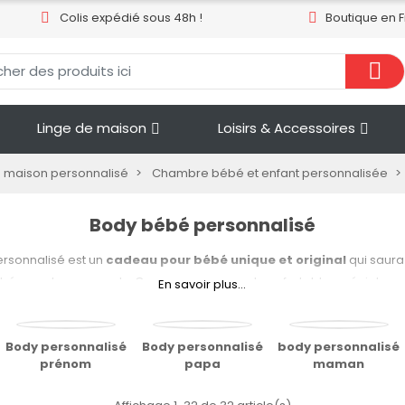
Colis expédié sous 48h !
Boutique en 
Linge de maison
Loisirs & Accessoires
e maison personnalisé
Chambre bébé et enfant personnalisée
Body bébé personnalisé
ersonnalisé est un
cadeau pour bébé unique et original
qui saura 
ébés que leurs parents. Ce vêtement doux et confortable, spécialem
En savoir plus...
énom de l'enfant, devient rapidement un souvenir précieux et chargé
essages tendres ou humoristiques, ce body se distingue par son ori
che personnelle. Tous nos bodies sont fabriqués dans des matières
Body personnalisé
Body personnalisé
body personnalisé
prénom
papa
maman
 la peau délicate des tout-petits, et sont conçus pour être facileme
. Disponibles en plusieurs tailles, ils accompagneront bébé dans s