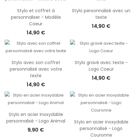
bureau à personnaliser
est bien plus qu’un simple moyen
d’écrire sur du papier. Il peut s’utiliser de différentes manières
Stylo et coffret à
Stylo personnalisé avec un
personnaliser - Modèle
texte
en fonction de vos besoins. Pour les grandes entreprises et
Coeur
certains petits commerces, ils constituent un support
14,90 €
14,90 €
publicitaire parfait pour attirer les prospects et fidéliser la
clientèle. Chez les amoureux de l’écriture et les collectionneurs,
cet accessoire peut parfaitement s’utiliser comme objet de
décoration. L’usage du stylo personnalisé ne s’arrête pas là ! En
effet, il constitue également un souvenir gravé à vie ainsi qu’une
Stylo avec son coffret
Stylo gravé avec texte -
personnalisé avec votre
Logo Coeur
excellente idée cadeau pour vos amis, vos collègues de
texte
bureau, vos professeurs, vos parents, votre amoureux…
14,90 €
14,90 €
Stylo en acier inoxydable
personnalisé - Logo Animal
Stylo en acier inoxydable
personnalisé - Logo
9,90 €
Couronne