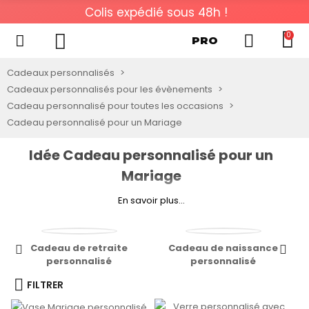
Colis expédié sous 48h !
0
PRO
Cadeaux personnalisés
Cadeaux personnalisés pour les évènements
Cadeau personnalisé pour toutes les occasions
Cadeau personnalisé pour un Mariage
Idée Cadeau personnalisé pour un
Mariage
En savoir plus...
A la recherche d’un
cadeau unique
pour célébrer le mariage
de vos proches ? Découvrez notre collection de cadeaux
personnalisés qui permettront aux jeunes mariés de se
Cadeau de retraite
Cadeau de naissance
remémorer cette journée exceptionnelle toute leur vie. Nous
personnalisé
personnalisé
proposons une sélection d’objets tels que des vases
FILTRER
personnalisés, des flûtes à champagnes gravées, des caisses
à vin personnalisables… Autant d’idées qui feront sans aucun