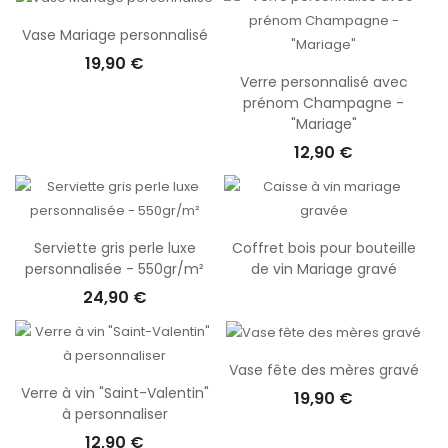
doute plaisir ! Vous êtes plutôt les mariés et vous souhaitez
Vase Mariage personnalisé
décorer votre table avec des objets personnalisés pour vos
19,90 €
invités ? Vous trouverez également de petits objets tels que des
Verre personnalisé avec
porte-clés personnalisés, des stylos gravés, des bougies
prénom Champagne -
personnalisables, etc. Ces accessoires sont parfaits pour
"Mariage"
ajouter une touche personnelle à votre mariage et pour faire
12,90 €
plaisir à vos invités en même temps !
Serviette gris perle luxe
Coffret bois pour bouteille
personnalisée - 550gr/m²
de vin Mariage gravé
24,90 €
Vase fête des mères gravé
Verre à vin "Saint-Valentin"
19,90 €
à personnaliser
12,90 €