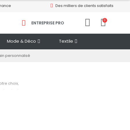
France
Des milliers de clients satisfaits
0
ENTREPRISE PRO​
Mode & Déco
Textile
ain personnalisé
tre choix,
et surtout
us pourrez
u de votre
 rapidement
dans votre
t dessus. Et