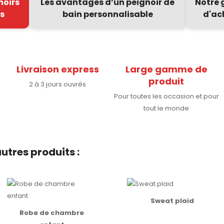
noirs
Les avantages d’un peignoir de
Notre 
és
bain personnalisable
d'ac
(12 avis)
Livraison express
Large gamme de
produit
2 à 3 jours ouvrés
Pour toutes les occasion et pour
tout le monde
utres produits :
(5 avis)
Sweat plaid
Robe de chambre