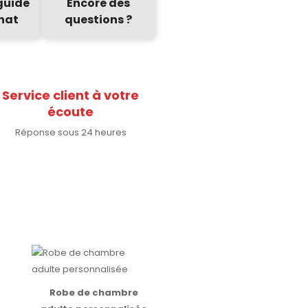
guide
Encore des
hat
questions ?
(15 avis)
(8 a
Service client à votre
écoute
Réponse sous 24 heures
(15 avis)
(6 a
Robe de chambre