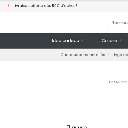
Livraison offerte dès 50€ d'achat !​
Idée cadeau
Cuisine
Cadeaux personnalisés
Linge d
Faites br
afin d’obt
surpris d
aussi trè
rencontre.
et de sor
salle de ba