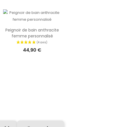
ge ! Nous
e dénicher
 compris,
amateurs de
que la
Peignoir de bain anthracite
femme personnalisé
tre texte
44,90 €