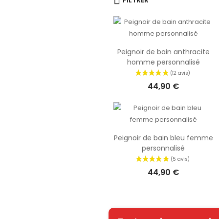
FILTRER
donc fin
avons plu
celui qu
avec ce te
bain 
Peignoir de bain anthracite
homme personnalisé
personna
44,90 €
Peignoir de bain bleu femme
personnalisé
44,90 €