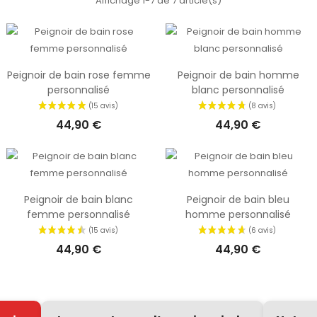
Affichage 1-7 de 7 article(s)
i aussi les vols de peignoir à la sortie de la douche par votre entoura
sieurs couleurs de peignoir à vous proposer, cela vous permettra d
i correspondra vraiment aux goûts de la personne. Vous l’aurez donc
xtile de bain personnalisé, vous serez sur de faire plaisir à tous les 
et de piscine qui aime se réchauffer rapidement. Il faut savoir aussi 
Peignoir de bain rose femme
Peignoir de bain homme
personnalisé
blanc personnalisé
lisation est gratuite, vous aurez donc un peignoir de bain brodé à vo
vraiment pas cher.
44,90 €
44,90 €
Peignoir de bain blanc
Peignoir de bain bleu
femme personnalisé
homme personnalisé
44,90 €
44,90 €