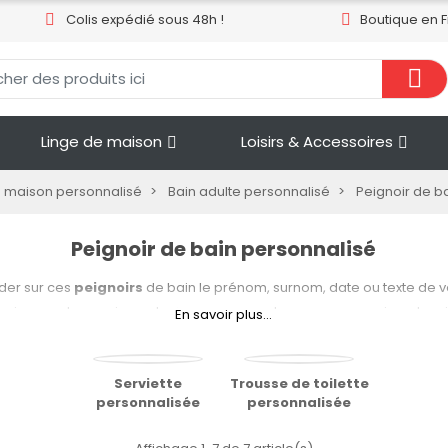
Colis expédié sous 48h !
Boutique en 
Linge de maison
Loisirs & Accessoires
e maison personnalisé
Bain adulte personnalisé
Peignoir de b
Peignoir de bain personnalisé
oder sur ces
peignoirs
de bain le prénom, surnom, date ou texte de vo
enir un cadeau unique et original. Votre entourage sera vraiment ravi 
En savoir plus...
e recevoir un linge de bain customisé avec son propre nom ! Mais vo
s bien inscrire une date symbolique comme celle de votre mariage o
 Un linge aussi vraiment utile qui vous permettra de vous sécher très
Serviette
Trousse de toilette
personnalisée
personnalisée
tir par exemple d’une piscine sans attraper froid. Une fois accroché 
in, vous pourrez facilement le reconnaitre grâce à votre nom d’inscri