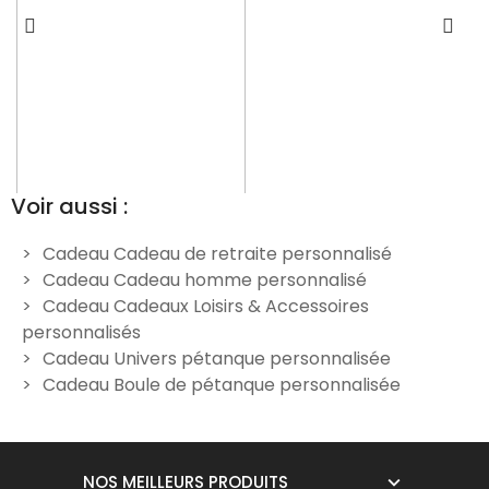
Voir aussi :
Cadeau Cadeau de retraite personnalisé
Cadeau Cadeau homme personnalisé
Boules de pétanque noire
Boules de pétanque
Cadeau Cadeaux Loisirs & Accessoires
personnalisées - Modèle
personnalisées - Modèle
personnalisés
Reine
Pastis
Cadeau Univers pétanque personnalisée
34,90 €
34,90 €
Cadeau Boule de pétanque personnalisée
NOS MEILLEURS PRODUITS