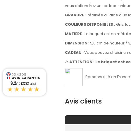
vous obtiendrez un cadeau unique e
GRAVURE
: Réalisée à l'aide d'un
COULEURS DISPONIBLES :
Gris, Icy
MATIÈRE
: Le briquet est en métal 
DIMENSION
: 5,6 cm de hauteur / 3
CADEAU
: Vous pouvez choisir un 
⚠️ ATTENTION : Le briquet est v
Personnalisé en France d
9.2
/10 (2232 avis)
★★★★★
Avis clients