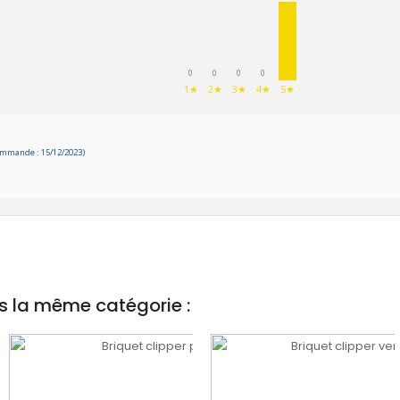
0
0
0
0
1★
2★
3★
4★
5★
ommande : 15/12/2023)
s la même catégorie :