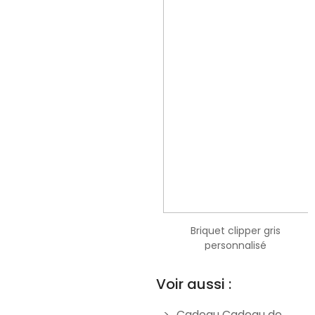
Briquet clipper orange
Briquet clipper gris
personnalisé
personnalisé
19,90 €
19,90 €
Voir aussi :
Cadeau Cadeau de