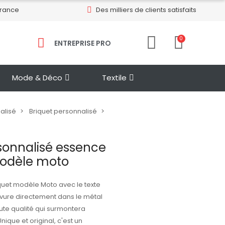
France
Des milliers de clients satisfaits
0
ENTREPRISE PRO​
Mode & Déco
Textile
alisé
Briquet personnalisé
sonnalisé essence
Modèle moto
quet modèle Moto avec le texte
avure directement dans le métal
aute qualité qui surmontera
ique et original, c'est un