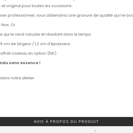
t original pour toutes les occasions.
 laser professionnel, vous obtiendrez une gravure de qualité qui ne b
, Noir, Or
ce qui le rend robuste et résistant dans le temps.
,6 cm de largeur / 1,2 cm d'épaisseur.
coffret cadeau en option (5€).
endu sans essence !
ans notre atelier
AVIS À PROPOS DU PRODUIT
1