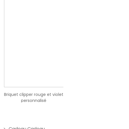
Briquet clipper rouge et violet
Briquet personnalisé essence
personnalisé
couleur - Modèle père et
enfant
19,90 €
19,90 €
Cadeau Cadeau