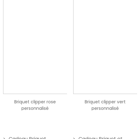
Briquet clipper rose
Briquet clipper vert
personnalisé
personnalisé
19,90 €
19,90 €
Cadeau Briquet
Cadeau Briquet et