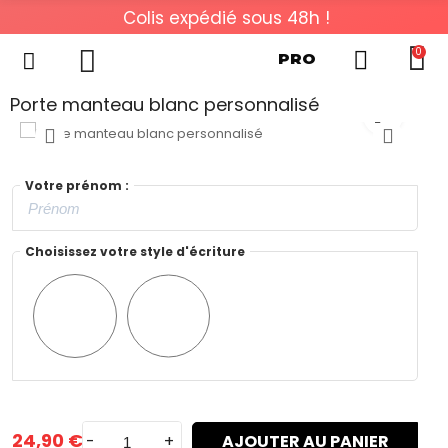
Colis expédié sous 48h !
0
PRO
Porte manteau blanc personnalisé
Votre prénom :
Choisissez votre style d'écriture
Style
Style
n°3
n°4
24,90 €
-
+
AJOUTER AU PANIER