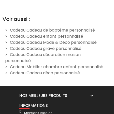
Voir aussi :
Cadeau Cadeau de baptême personnalisé
Cadeau Cadeau enfant personnalisé
Chaise enfant étoile à
Chaise enfant blanche à
Cadeau Cadeau Mode & Déco personnalisé
personnaliser
personnaliser
Cadeau Cadeau gravé personnalisé
34,90 €
34,90 €
Cadeau Cadeau décoration maison
personnalisé
Cadeau Mobilier chambre enfant personnalisé
Cadeau Cadeau déco personnalisé
NOS MEILLEURS PRODUITS
INFORMATIONS
Mentions légales