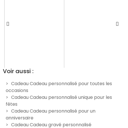
Voir aussi :
Cadeau Cadeau personnalisé pour toutes les
occasions
é
Couteau manche en frêne
Couteau gravé personnalisé
C
Cadeau Cadeau personnalisé unique pour les
à personnaliser - Modèle
manche en frêne - Modèle
m
fêtes
Chasse
Meilleur Papa
Cadeau Cadeau personnalisé pour un
24,90 €
24,90 €
anniversaire
Cadeau Cadeau gravé personnalisé