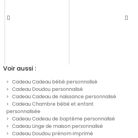
Voir aussi :
Cadeau Cadeau bébé personnalisé
Cadeau Doudou personnalisé
Doudou Girafe à
Doudou lapin à
Cadeau Cadeau de naissance personnalisé
e
personnaliser – Nuage
personnaliser - Petite
p
Cadeau Chambre bébé et enfant
Princesse
24,90 €
personnalisée
19,90 €
Cadeau Cadeau de baptême personnalisé
Cadeau Linge de maison personnalisé
Cadeau Doudou prénom imprimé