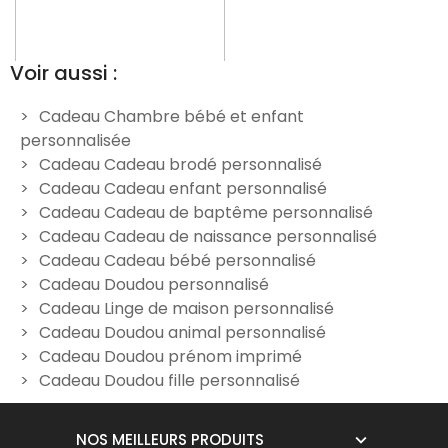
Voir aussi :
Cadeau Chambre bébé et enfant
personnalisée
Doudou Panda Roux à
Doudou lapin à
Cadeau Cadeau brodé personnalisé
personnaliser - Ours rose
personnaliser - Lune Rose
p
Cadeau Cadeau enfant personnalisé
24,90 €
19,90 €
Cadeau Cadeau de baptême personnalisé
Cadeau Cadeau de naissance personnalisé
Cadeau Cadeau bébé personnalisé
Cadeau Doudou personnalisé
Cadeau Linge de maison personnalisé
Cadeau Doudou animal personnalisé
Cadeau Doudou prénom imprimé
Cadeau Doudou fille personnalisé
NOS MEILLEURS PRODUITS