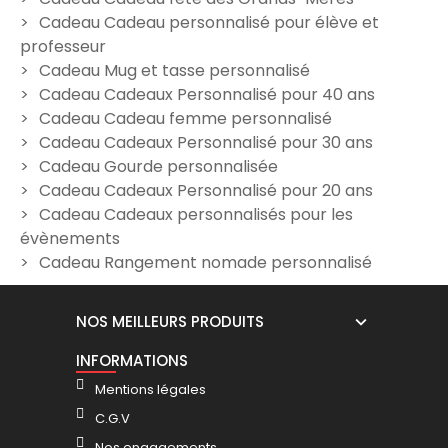
Cadeau Cadeau personnalisé pour élève et
Tasse isotherme
Gourde verte
G
professeur
personnalisée – Modèle
personnalisable avec votre
Cadeau Mug et tasse personnalisé
Initiale
logo
Cadeau Cadeaux Personnalisé pour 40 ans
19,90 €
13,41 €
Cadeau Cadeau femme personnalisé
Cadeau Cadeaux Personnalisé pour 30 ans
Cadeau Gourde personnalisée
Cadeau Cadeaux Personnalisé pour 20 ans
Cadeau Cadeaux personnalisés pour les
évènements
Cadeau Rangement nomade personnalisé
NOS MEILLEURS PRODUITS
INFORMATIONS
Mentions légales
C.G.V
Nos engagements