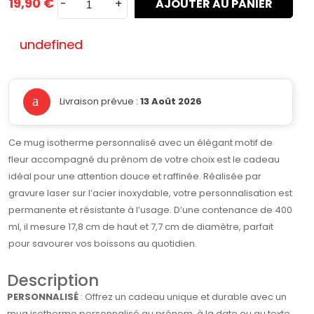
19,90 €
-
+
AJOUTER AU PANIER
undefined
Livraison prévue :
13 Août 2026
Ce mug isotherme personnalisé avec un élégant motif de
fleur accompagné du prénom de votre choix est le cadeau
idéal pour une attention douce et raffinée. Réalisée par
gravure laser sur l’acier inoxydable, votre personnalisation est
permanente et résistante à l’usage. D’une contenance de 400
ml, il mesure 17,8 cm de haut et 7,7 cm de diamètre, parfait
pour savourer vos boissons au quotidien.
Description
PERSONNALISÉ
: Offrez un cadeau unique et durable avec un
mug isotherme personnalisé au prénom, à la date ou au texte