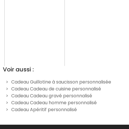
Voir aussi :
Cadeau Guillotine à saucisson personnalisée
Cadeau Cadeau de cuisine personnalisé
Guillotine à saucisson
Guillotine à saucisson texte
Cadeau Cadeau gravé personnalisé
prénom gravée
gravée
Cadeau Cadeau homme personnalisé
29,90 €
29,90 €
Cadeau Apéritif personnalisé