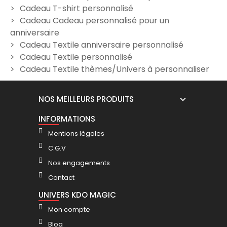
Cadeau T-shirt personnalisé
n
T-Shirt homme "SuperMan"
Tee Shirt homme
Cadeau Cadeau personnalisé pour un
à personnaliser
"Pétanque"
anniversaire
15,00 €
19,90 €
Cadeau Textile anniversaire personnalisé
Cadeau Textile personnalisé
Cadeau Textile thèmes/Univers à personnaliser
NOS MEILLEURS PRODUITS
INFORMATIONS
Mentions légales
C.G.V
Nos engagements
Contact
UNIVERS KDO MAGIC
Mon compte
Blog