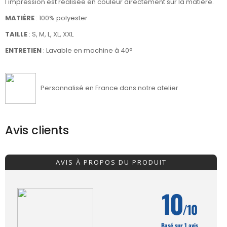
l'impression est réalisée en couleur directement sur la matière.
MATIÈRE
:
100% polyester
TAILLE
: S, M, L, XL, XXL
ENTRETIEN
: Lavable en machine à 40°
Personnalisé en France dans notre atelier
Avis clients
AVIS À PROPOS DU PRODUIT
10
/10
Basé sur 1 avis