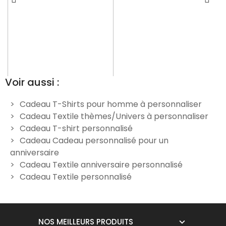
Voir aussi :
Cadeau T-Shirts pour homme à personnaliser
Cadeau Textile thèmes/Univers à personnaliser
T-Shirt homme "Je suis un
Tee Shirt Frôler la Perfection
Cadeau T-shirt personnalisé
Papa qui déchire"
19,90 €
Cadeau Cadeau personnalisé pour un
15,00 €
anniversaire
Cadeau Textile anniversaire personnalisé
Cadeau Textile personnalisé
NOS MEILLEURS PRODUITS