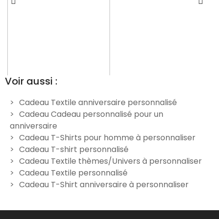
Voir aussi :
Cadeau Textile anniversaire personnalisé
Cadeau Cadeau personnalisé pour un
Tee Shirt homme "Motards"
T-Shirt Homme
M
anniversaire
Personnalisé "Étiquette
19,90 €
Cadeau T-Shirts pour homme à personnaliser
Bouteille de Vin"
Cadeau T-shirt personnalisé
19,90 €
Cadeau Textile thèmes/Univers à personnaliser
Cadeau Textile personnalisé
Cadeau T-Shirt anniversaire à personnaliser