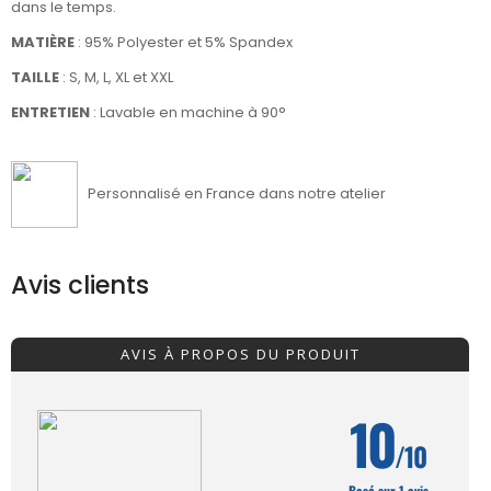
dans le temps.
MATIÈRE
:
95% Polyester et 5% Spandex
TAILLE
: S, M, L, XL et XXL
ENTRETIEN
: Lavable en machine à 90°
Personnalisé en France dans notre atelier
Avis clients
AVIS À PROPOS DU PRODUIT
10
/10
Basé sur 1 avis