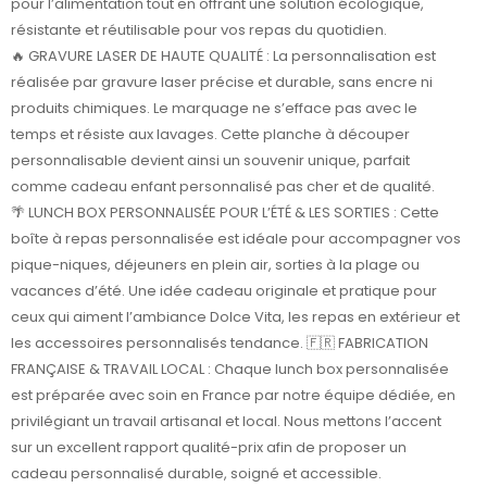
pour l’alimentation tout en offrant une solution écologique,
résistante et réutilisable pour vos repas du quotidien.
🔥 GRAVURE LASER DE HAUTE QUALITÉ : La personnalisation est
réalisée par gravure laser précise et durable, sans encre ni
produits chimiques. Le marquage ne s’efface pas avec le
temps et résiste aux lavages. Cette planche à découper
personnalisable devient ainsi un souvenir unique, parfait
comme cadeau enfant personnalisé pas cher et de qualité.
🌴 LUNCH BOX PERSONNALISÉE POUR L’ÉTÉ & LES SORTIES : Cette
boîte à repas personnalisée est idéale pour accompagner vos
pique-niques, déjeuners en plein air, sorties à la plage ou
vacances d’été. Une idée cadeau originale et pratique pour
ceux qui aiment l’ambiance Dolce Vita, les repas en extérieur et
les accessoires personnalisés tendance. 🇫🇷 FABRICATION
FRANÇAISE & TRAVAIL LOCAL : Chaque lunch box personnalisée
est préparée avec soin en France par notre équipe dédiée, en
privilégiant un travail artisanal et local. Nous mettons l’accent
sur un excellent rapport qualité-prix afin de proposer un
cadeau personnalisé durable, soigné et accessible.