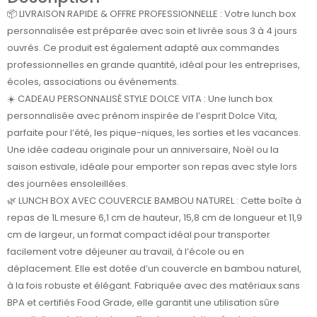
📦 LIVRAISON RAPIDE & OFFRE PROFESSIONNELLE : Votre lunch box
personnalisée est préparée avec soin et livrée sous 3 à 4 jours
ouvrés. Ce produit est également adapté aux commandes
professionnelles en grande quantité, idéal pour les entreprises,
écoles, associations ou événements.
☀️ CADEAU PERSONNALISÉ STYLE DOLCE VITA : Une lunch box
personnalisée avec prénom inspirée de l’esprit Dolce Vita,
parfaite pour l’été, les pique-niques, les sorties et les vacances.
Une idée cadeau originale pour un anniversaire, Noël ou la
saison estivale, idéale pour emporter son repas avec style lors
des journées ensoleillées.
🌿 LUNCH BOX AVEC COUVERCLE BAMBOU NATUREL : Cette boîte à
repas de 1L mesure 6,1 cm de hauteur, 15,8 cm de longueur et 11,9
cm de largeur, un format compact idéal pour transporter
facilement votre déjeuner au travail, à l’école ou en
déplacement. Elle est dotée d’un couvercle en bambou naturel,
à la fois robuste et élégant. Fabriquée avec des matériaux sans
BPA et certifiés Food Grade, elle garantit une utilisation sûre