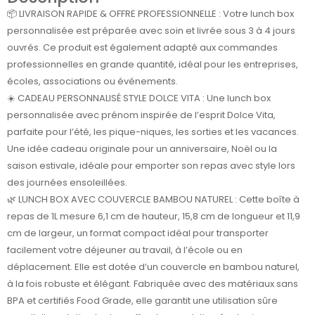
📦 LIVRAISON RAPIDE & OFFRE PROFESSIONNELLE : Votre lunch box
personnalisée est préparée avec soin et livrée sous 3 à 4 jours
ouvrés. Ce produit est également adapté aux commandes
professionnelles en grande quantité, idéal pour les entreprises,
écoles, associations ou événements.
☀️ CADEAU PERSONNALISÉ STYLE DOLCE VITA : Une lunch box
personnalisée avec prénom inspirée de l’esprit Dolce Vita,
parfaite pour l’été, les pique-niques, les sorties et les vacances.
Une idée cadeau originale pour un anniversaire, Noël ou la
saison estivale, idéale pour emporter son repas avec style lors
des journées ensoleillées.
🌿 LUNCH BOX AVEC COUVERCLE BAMBOU NATUREL : Cette boîte à
repas de 1L mesure 6,1 cm de hauteur, 15,8 cm de longueur et 11,9
cm de largeur, un format compact idéal pour transporter
facilement votre déjeuner au travail, à l’école ou en
déplacement. Elle est dotée d’un couvercle en bambou naturel,
à la fois robuste et élégant. Fabriquée avec des matériaux sans
BPA et certifiés Food Grade, elle garantit une utilisation sûre