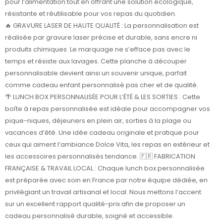
pour l’alimentation tout en offrant une solution écologique,
résistante et réutilisable pour vos repas du quotidien.
🔥 GRAVURE LASER DE HAUTE QUALITÉ : La personnalisation est
réalisée par gravure laser précise et durable, sans encre ni
produits chimiques. Le marquage ne s’efface pas avec le
temps et résiste aux lavages. Cette planche à découper
personnalisable devient ainsi un souvenir unique, parfait
comme cadeau enfant personnalisé pas cher et de qualité.
🌴 LUNCH BOX PERSONNALISÉE POUR L’ÉTÉ & LES SORTIES : Cette
boîte à repas personnalisée est idéale pour accompagner vos
pique-niques, déjeuners en plein air, sorties à la plage ou
vacances d’été. Une idée cadeau originale et pratique pour
ceux qui aiment l’ambiance Dolce Vita, les repas en extérieur et
les accessoires personnalisés tendance. 🇫🇷 FABRICATION
FRANÇAISE & TRAVAIL LOCAL : Chaque lunch box personnalisée
est préparée avec soin en France par notre équipe dédiée, en
privilégiant un travail artisanal et local. Nous mettons l’accent
sur un excellent rapport qualité-prix afin de proposer un
cadeau personnalisé durable, soigné et accessible.