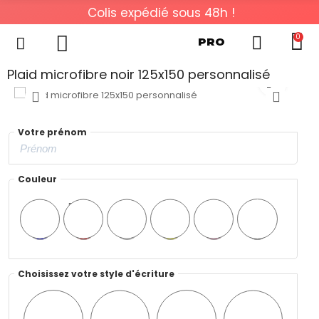
Colis expédié sous 48h !
0
PRO
Plaid microfibre noir 125x150 personnalisé
Votre prénom
Couleur
Bleu
Rouge
Blanc
Jaune
Rose
Noir
Choisissez votre style d'écriture
Style
Style
Style
Style