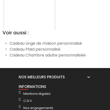
Voir aussi :
Cadeau Linge de maison personnalisé
Cadeau Plaid personnalisé
Plaid microfibre Terracotta
Plaid polaire Rouge 130x160
P
Cadeau Chambre adulte personnalisée
125x150 personnalisé
personnalisé
24,90 €
29,90 €
NOS MEILLEURS PRODUITS
INFORMATIONS
Mentions légales
C.G.V
Nos engagements