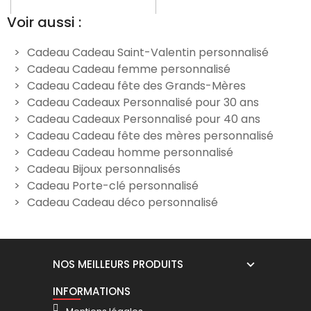
Voir aussi :
Cadeau Cadeau Saint-Valentin personnalisé
Cadeau Cadeau femme personnalisé
porte clés chien prénom à
Porte-clés rectangle en bois
Po
Cadeau Cadeau fête des Grands-Mères
graver
personnalisé - Texte à
Cadeau Cadeaux Personnalisé pour 30 ans
graver
14,90 €
Cadeau Cadeaux Personnalisé pour 40 ans
9,90 €
Cadeau Cadeau fête des mères personnalisé
Cadeau Cadeau homme personnalisé
Cadeau Bijoux personnalisés
Cadeau Porte-clé personnalisé
Cadeau Cadeau déco personnalisé
NOS MEILLEURS PRODUITS
INFORMATIONS