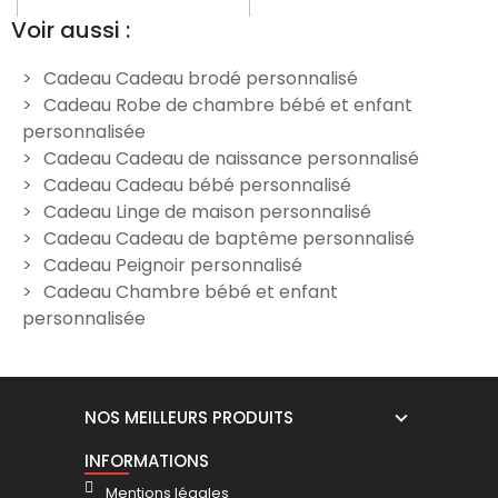
Voir aussi :
Cadeau Cadeau brodé personnalisé
Cadeau Robe de chambre bébé et enfant
t
Peignoir bébé rose à broder
Peignoir bébé prénom
personnalisée
brodé - souris grise
29,90 €
Cadeau Cadeau de naissance personnalisé
34,90 €
Cadeau Cadeau bébé personnalisé
Cadeau Linge de maison personnalisé
Cadeau Cadeau de baptême personnalisé
Cadeau Peignoir personnalisé
Cadeau Chambre bébé et enfant
personnalisée
NOS MEILLEURS PRODUITS
INFORMATIONS
Mentions légales