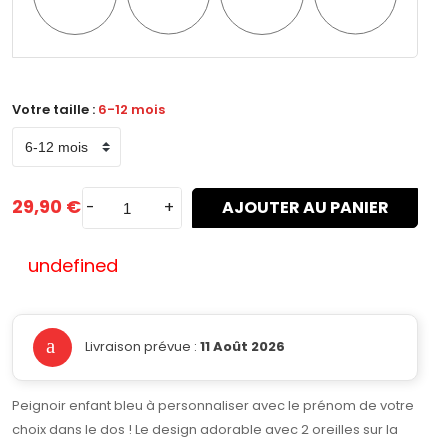
n°1
n°2
n°3
n°4
Votre taille :
6-12 mois
29,90 €
-
+
AJOUTER AU PANIER
undefined
Livraison prévue :
11 Août 2026
Peignoir enfant bleu à personnaliser avec le prénom de votre
choix dans le dos ! Le design adorable avec 2 oreilles sur la