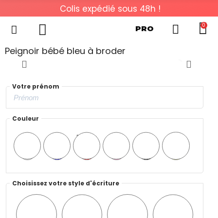
Colis expédié sous 48h !
0
PRO
Peignoir bébé bleu à broder
Votre prénom
Couleur
Blanc
Bleu
Rouge
Rose
Noir
Jaune
Choisissez votre style d'écriture
Style
Style
Style
Style