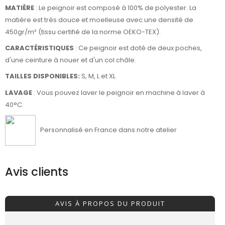
MATIÈRE
: Le peignoir est composé à 100% de polyester. La
matière est très douce et moelleuse avec une densité de
450gr/m² (tissu certifié de la norme OEKO-TEX).
CARACTÉRISTIQUES
: Ce peignoir est doté de deux poches,
d'une ceinture à nouer et d'un col châle.
TAILLES DISPONIBLES:
S, M, L et XL
LAVAGE
: Vous pouvez laver le peignoir en machine à laver à
40°C.
Personnalisé en France dans notre atelier
Avis clients
AVIS À PROPOS DU PRODUIT