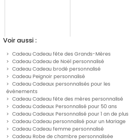
Voir aussi :
Cadeau Cadeau fête des Grands-Mères
Cadeau Cadeau de Noël personnalisé
e
Robe de chambre
Peignoir de chambre
P
Cadeau Cadeau brodé personnalisé
anthracite homme
homme bleu personnalisée
Cadeau Peignoir personnalisé
personnalisé
39,90 €
Cadeau Cadeaux personnalisés pour les
39,90 €
évènements
Cadeau Cadeau fête des mères personnalisé
Cadeau Cadeaux Personnalisé pour 50 ans
Cadeau Cadeaux Personnalisé pour 1 an de plus
Cadeau Cadeau personnalisé pour un Mariage
Cadeau Cadeau femme personnalisé
Cadeau Robe de chambre personnalisée