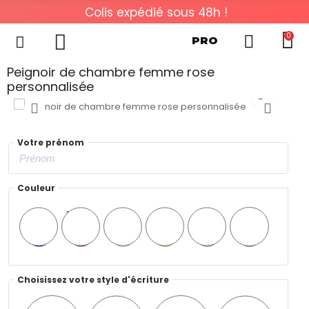
Colis expédié sous 48h !
0
PRO
Peignoir de chambre femme rose
personnalisée
Votre prénom
Couleur
Bleu
Rouge
Blanc
Jaune
Rose
Noir
Choisissez votre style d'écriture