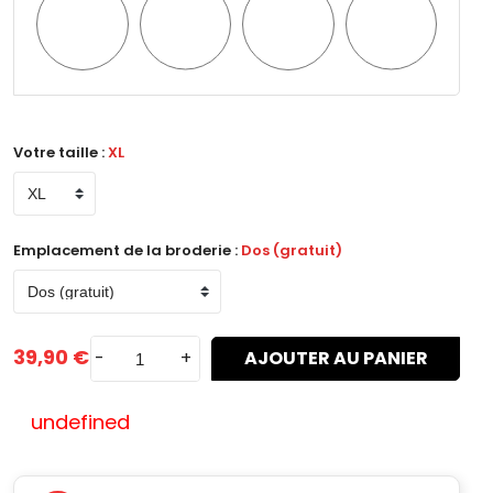
Style
Style
Style
Style
n°1
n°2
n°3
n°4
Votre taille :
XL
Emplacement de la broderie :
Dos (gratuit)
39,90 €
-
+
AJOUTER AU PANIER
undefined