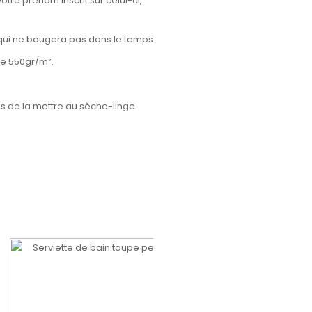
otre prénom inscrit sur celui-ci,
 qui ne bougera pas dans le temps.
de 550gr/m².
ns de la mettre au sèche-linge