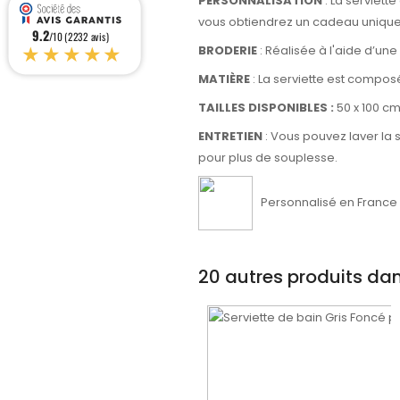
PERSONNALISATION
: La serviett
vous obtiendrez un cadeau unique e
9.2
/10 (2232 avis)
★★★★★
BRODERIE
: Réalisée à l'aide d’un
MATIÈRE
: La serviette est compos
TAILLES DISPONIBLES :
50 x 100 cm
ENTRETIEN
: Vous pouvez laver la 
pour plus de souplesse.
Personnalisé en France d
20 autres produits da