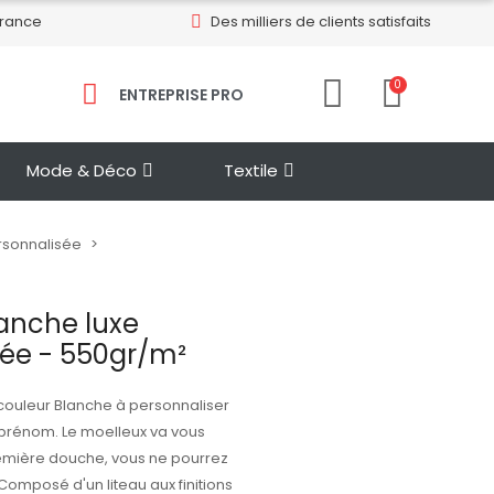
France
Des milliers de clients satisfaits
0
ENTREPRISE PRO​
Mode & Déco
Textile
rsonnalisée
lanche luxe
sée - 550gr/m²
 couleur Blanche à personnaliser
prénom. Le moelleux va vous
emière douche, vous ne pourrez
Composé d'un liteau aux finitions