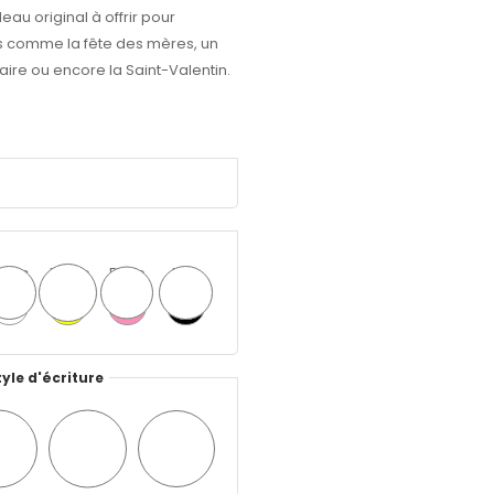
eau original à offrir pour
s comme la fête des mères, un
ire ou encore la Saint-Valentin.
lanc
Jaune
Rose
Noir
tyle d'écriture
yle
Style
Style
°2
n°3
n°4