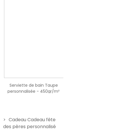
Serviette de bain Taupe
Serviette de bain Bleu Ciel
personnalisée - 450gr/m²
personnalisée - 450gr/m²
19,90 €
14,90 €
Cadeau Cadeau fête
des pères personnalisé