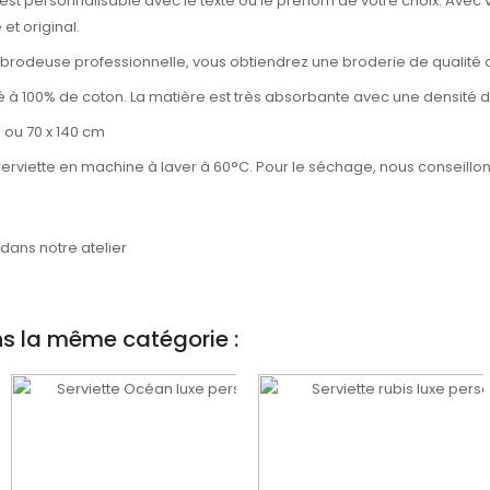
e est personnalisable avec le texte ou le prénom de votre choix. Avec v
t original.
e brodeuse professionnelle, vous obtiendrez une broderie de qualité
é à 100% de coton. La matière est très absorbante avec une densité 
 ou 70 x 140 cm
serviette en machine à laver à 60°C. Pour le séchage, nous conseillo
ans notre atelier
ns la même catégorie :