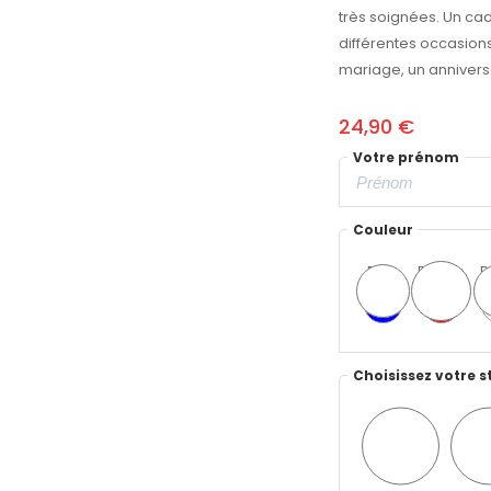
très soignées. Un cad
différentes occasion
mariage, un anniversa
24,90 €
Votre prénom
Couleur
Bleu
Rouge
B
Choisissez votre s
Style
St
n°1
n