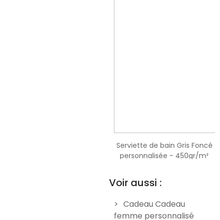
Serviette de bain vert d'eau
Serviette de bain Gris Foncé
personnalisée - 450gr/m²
personnalisée - 450gr/m²
14,90 €
14,90 €
Voir aussi :
Cadeau Cadeau
femme personnalisé