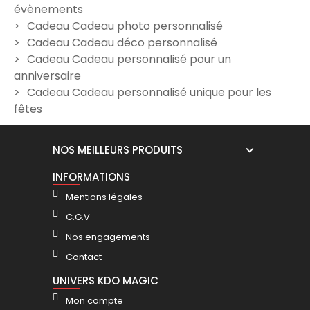
r avec
Mug photo et texte
Mug personnalisable retra
évènements
lle
personnalisable
- modèle femme
Cadeau Cadeau photo personnalisé
12,00 €
12,00 €
Cadeau Cadeau déco personnalisé
Cadeau Cadeau personnalisé pour un
anniversaire
Cadeau Cadeau personnalisé unique pour les
fêtes
NOS MEILLEURS PRODUITS
INFORMATIONS
Mentions légales
C.G.V
Nos engagements
Contact
UNIVERS KDO MAGIC
Mon compte