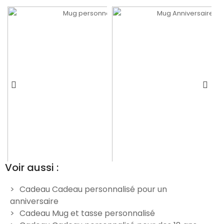
Voir aussi :
Cadeau Cadeau personnalisé pour un
anniversaire
Mug personnalisable Noël
Mug Anniversaire 50 ans
Cadeau Mug et tasse personnalisé
homme
12,00 €