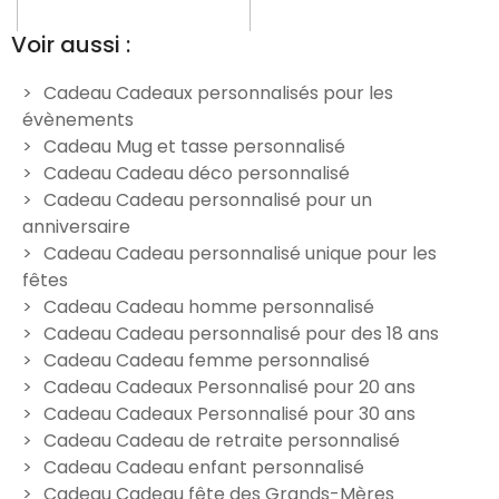
Voir aussi :
Cadeau Cadeaux personnalisés pour les
évènements
Mug personnalisé animaux
Mug Anniversaire 50 ans
M
Cadeau Mug et tasse personnalisé
homme
12,00 €
Cadeau Cadeau déco personnalisé
12,00 €
Cadeau Cadeau personnalisé pour un
anniversaire
Cadeau Cadeau personnalisé unique pour les
fêtes
Cadeau Cadeau homme personnalisé
Cadeau Cadeau personnalisé pour des 18 ans
Cadeau Cadeau femme personnalisé
Cadeau Cadeaux Personnalisé pour 20 ans
Cadeau Cadeaux Personnalisé pour 30 ans
Cadeau Cadeau de retraite personnalisé
Cadeau Cadeau enfant personnalisé
Cadeau Cadeau fête des Grands-Mères