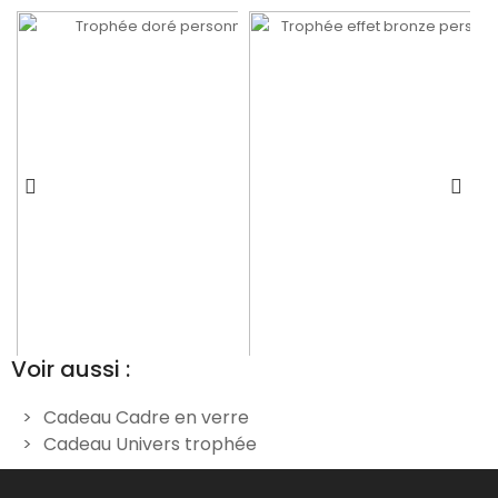
Voir aussi :
Cadeau Cadre en verre
Cadeau Univers trophée
Trophée doré
Trophée effet bronze
e
personnalisable - 16
personnalisable - 16