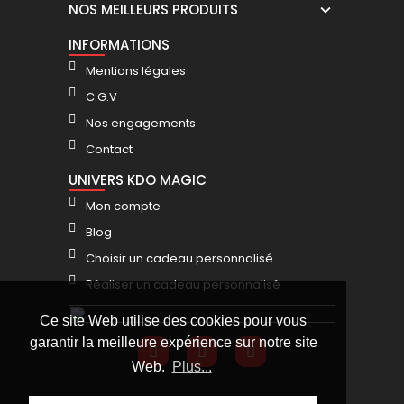
modèles
modèles
NOS MEILLEURS PRODUITS
19,90 €
19,90 €
INFORMATIONS
Mentions légales
C.G.V
Nos engagements
Contact
UNIVERS KDO MAGIC
Mon compte
Blog
Choisir un cadeau personnalisé
Réaliser un cadeau personnalisé
Ce site Web utilise des cookies pour vous
garantir la meilleure expérience sur notre site
Web.
Plus...