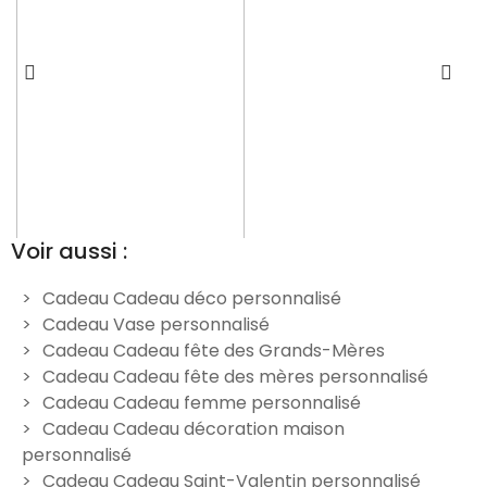
Voir aussi :
Cadeau Cadeau déco personnalisé
Cadeau Vase personnalisé
Vase en verre anniversaire
Vase Merci à personnaliser
Cadeau Cadeau fête des Grands-Mères
gravé
19,90 €
Cadeau Cadeau fête des mères personnalisé
19,90 €
Cadeau Cadeau femme personnalisé
Cadeau Cadeau décoration maison
personnalisé
Cadeau Cadeau Saint-Valentin personnalisé