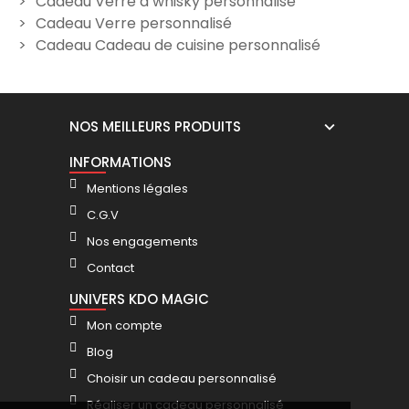
Cadeau Verre à whisky personnalisé
des pères
prénom Whisky - "Jack
Cadeau Verre personnalisé
Daniel's"
12,90 €
Cadeau Cadeau de cuisine personnalisé
12,90 €
NOS MEILLEURS PRODUITS
INFORMATIONS
Mentions légales
C.G.V
Nos engagements
Contact
UNIVERS KDO MAGIC
Mon compte
Blog
Choisir un cadeau personnalisé
Réaliser un cadeau personnalisé