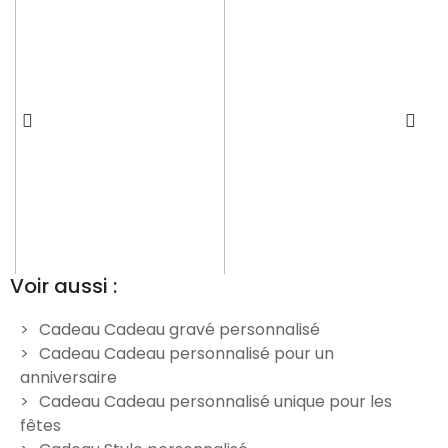
Voir aussi :
Cadeau Cadeau gravé personnalisé
Cadeau Cadeau personnalisé pour un
Stylo et coffret personnalisé
Stylo en acier inoxydable
St
anniversaire
- Modèle Couronne
personnalisé - Logo Animal
Cadeau Cadeau personnalisé unique pour les
14,90 €
9,90 €
fêtes