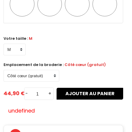
Style
Style
Style
Style
n°1
n°2
n°3
n°4
Votre taille :
M
Emplacement de la broderie :
Côté cœur (gratuit)
44,90 €
-
+
AJOUTER AU PANIER
undefined