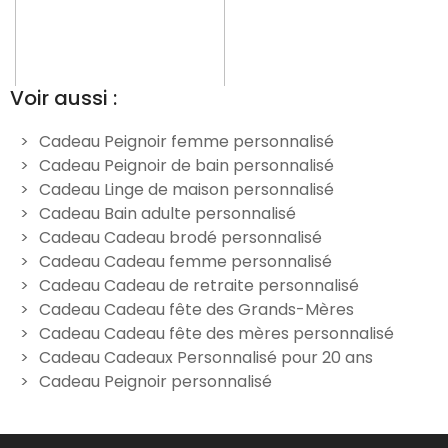
Voir aussi :
Cadeau Peignoir femme personnalisé
Cadeau Peignoir de bain personnalisé
Peignoir de bain rose
Peignoir de bain bleu
Cadeau Linge de maison personnalisé
femme personnalisé
homme personnalisé
Cadeau Bain adulte personnalisé
44,90 €
44,90 €
Cadeau Cadeau brodé personnalisé
Cadeau Cadeau femme personnalisé
Cadeau Cadeau de retraite personnalisé
Cadeau Cadeau fête des Grands-Mères
Cadeau Cadeau fête des mères personnalisé
Cadeau Cadeaux Personnalisé pour 20 ans
Cadeau Peignoir personnalisé