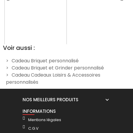
Voir aussi :
Cadeau Briquet personnalisé
Cadeau Briquet et Grinder personnalisé
Briquet clipper rouge et
Briquet clipper orange
Cadeau Cadeaux Loisirs & Accessoires
violet personnalisé
personnalisé
personnalisés
19,90 €
19,90 €
NOS MEILLEURS PRODUITS
INFORMATIONS
Mentions légales
C.G.V