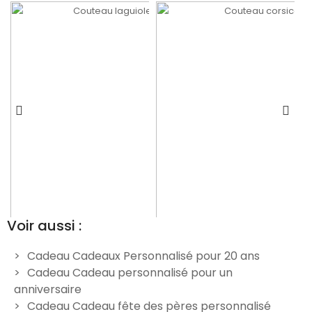
Voir aussi :
Cadeau Cadeaux Personnalisé pour 20 ans
Cadeau Cadeau personnalisé pour un
Couteau gravé personnalisé
Couteau gravé personnalisé
C
anniversaire
tire-bouchon en frêne -
corsica - Modèle Moto
m
Cadeau Cadeau fête des pères personnalisé
Modèle Boussole