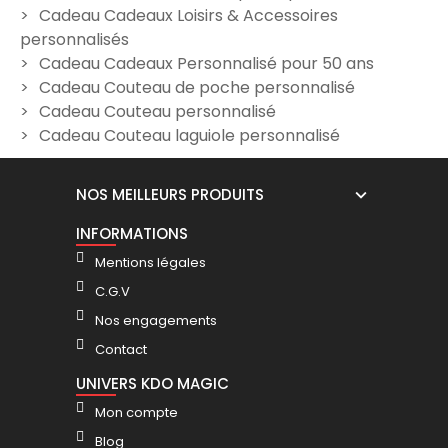
19,90 €
Cadeau Cadeaux Loisirs & Accessoires
24,90 €
personnalisés
Cadeau Cadeaux Personnalisé pour 50 ans
Cadeau Couteau de poche personnalisé
Cadeau Couteau personnalisé
Cadeau Couteau laguiole personnalisé
NOS MEILLEURS PRODUITS
INFORMATIONS
Mentions légales
C.G.V
Nos engagements
Contact
UNIVERS KDO MAGIC
Mon compte
Blog