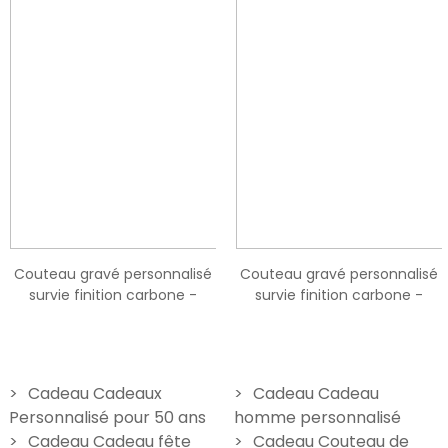
Couteau gravé personnalisé
Couteau gravé personnalisé
survie finition carbone -
survie finition carbone -
Modèle Poisson
Modèle Ligne coeur
24,90 €
24,90 €
Cadeau Cadeaux
Cadeau Cadeau
Personnalisé pour 50 ans
homme personnalisé
Cadeau Cadeau fête
Cadeau Couteau de