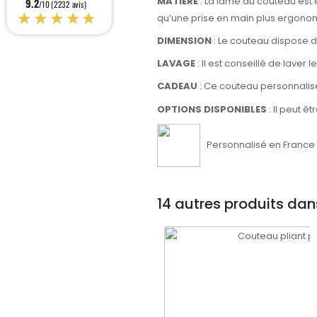
MATIÈRE
: La lame du couteau est 
9.2
/10 (2232 avis)
★★★★★
qu’une prise en main plus ergonom
DIMENSION
: Le couteau dispose d
LAVAGE
: Il est conseillé de laver 
CADEAU
: Ce couteau personnalisé
OPTIONS DISPONIBLES
: Il peut ê
Personnalisé en France d
14 autres produits dan