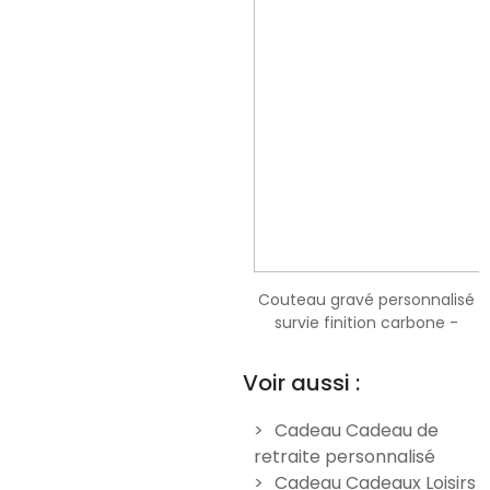
Couteau gravé personnalisé
Couteau gravé personnalisé
survie finition carbone -
survie finition carbone -
Modèle Montagne
Modèle Prénom
Voir aussi :
24,90 €
24,90 €
Cadeau Cadeau de
retraite personnalisé
Cadeau Cadeaux Loisirs