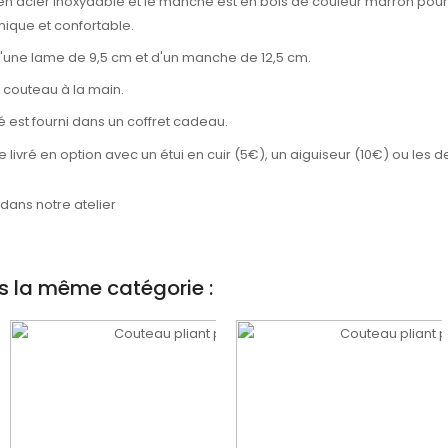
en acier inoxydable et le manche est en bois de couleur marron pour 
ique et confortable.
'une lame de 9,5 cm et d'un manche de 12,5 cm.
le couteau à la main.
 est fourni dans un coffret cadeau.
tre livré en option avec un étui en cuir (5€), un aiguiseur (10€) ou les d
ans notre atelier
s la même catégorie :