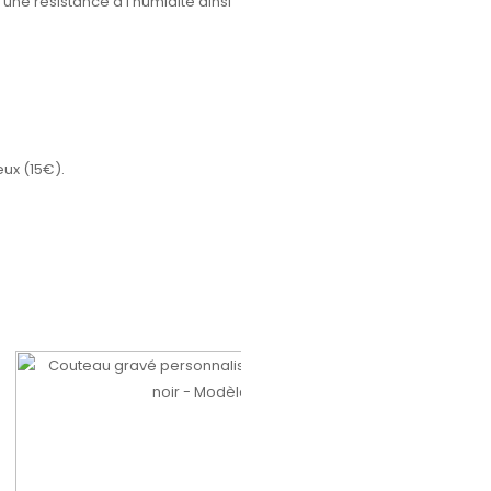
une résistance à l’humidité ainsi
eux (15€).