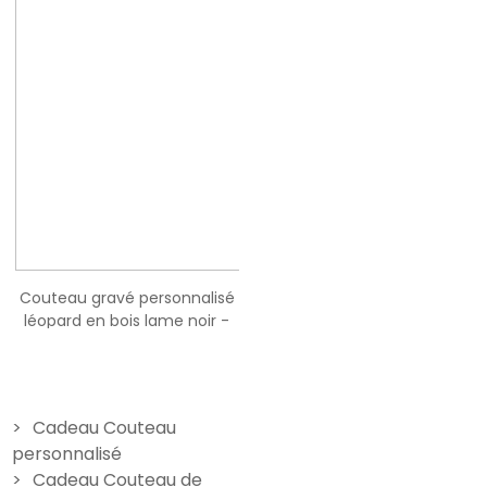
Couteau gravé personnalisé
Couteau gravé personnalisé
léopard en bois lame noir -
survie - Modèle prénom
Modèle Papa
24,90 €
19,90 €
Cadeau Couteau
personnalisé
Cadeau Couteau de