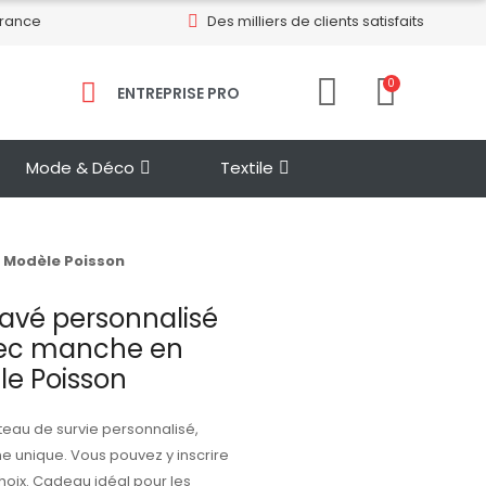
France
Des milliers de clients satisfaits
0
ENTREPRISE PRO​
Mode & Déco
Textile
 Modèle Poisson
avé personnalisé
vec manche en
le Poisson
eau de survie personnalisé,
e unique. Vous pouvez y inscrire
hoix. Cadeau idéal pour les