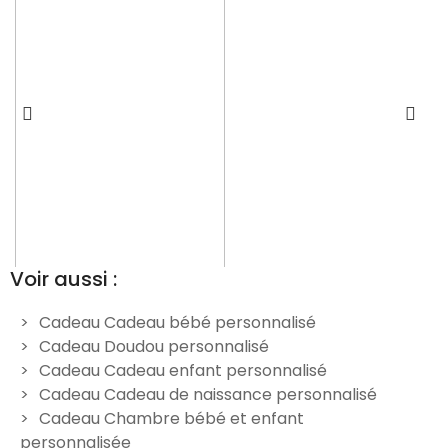
Voir aussi :
Cadeau Cadeau bébé personnalisé
Cadeau Doudou personnalisé
Doudou Vache à
Doudou Girafe
D
Cadeau Cadeau enfant personnalisé
u
personnaliser - Lune bleu
personnalisable – Lune bleu
Cadeau Cadeau de naissance personnalisé
29,90 €
24,90 €
Cadeau Chambre bébé et enfant
personnalisée