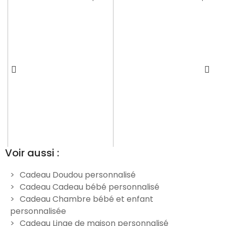
Voir aussi :
Cadeau Doudou personnalisé
Cadeau Cadeau bébé personnalisé
Doudou Renard
Doudou Panda personnalisé
Cadeau Chambre bébé et enfant
e
personnalisable - Panda
- Panda
p
personnalisée
24,90 €
24,90 €
Cadeau Linge de maison personnalisé