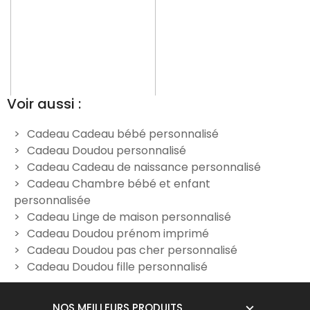
Voir aussi :
Cadeau Cadeau bébé personnalisé
Cadeau Doudou personnalisé
Doudou Hippopotame
Doudou Hippopotame
D
Cadeau Cadeau de naissance personnalisé
personnalisable – Lune bleu
personnalisé avec un
Cadeau Chambre bébé et enfant
prénom – Étoile
24,90 €
personnalisée
24,90 €
Cadeau Linge de maison personnalisé
Cadeau Doudou prénom imprimé
Cadeau Doudou pas cher personnalisé
Cadeau Doudou fille personnalisé
NOS MEILLEURS PRODUITS