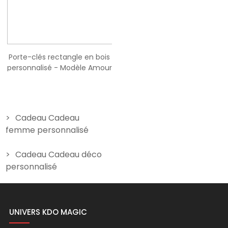
Porte-clés rectangle en bois
Porte clés militaire à
personnalisé - Modèle Amour
personnaliser avec texte
9,90 €
14,90 €
Cadeau Cadeau
femme personnalisé
Cadeau Cadeau déco
personnalisé
UNIVERS KDO MAGIC