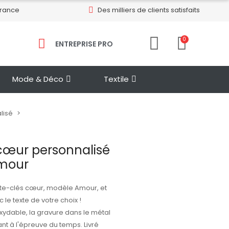
France
Des milliers de clients satisfaits
0
ENTREPRISE PRO​
Mode & Déco
Textile
lisé
 cœur personnalisé
Amour
rte-clés cœur, modèle Amour, et
 le texte de votre choix !
ydable, la gravure dans le métal
tant à l'épreuve du temps. Livré