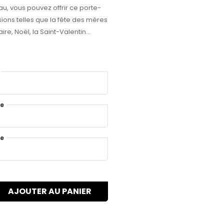
u, vous pouvez offrir ce porte-
ions telles que la fête des mères
re, Noël, la Saint-Valentin...
te
te
AJOUTER AU PANIER