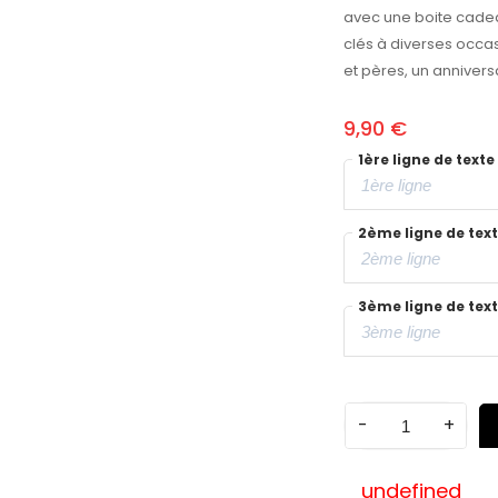
avec une boite cadea
clés à diverses occas
et pères, un anniversai
9,90 €
1ère ligne de texte
2ème ligne de tex
3ème ligne de tex
-
+
undefined