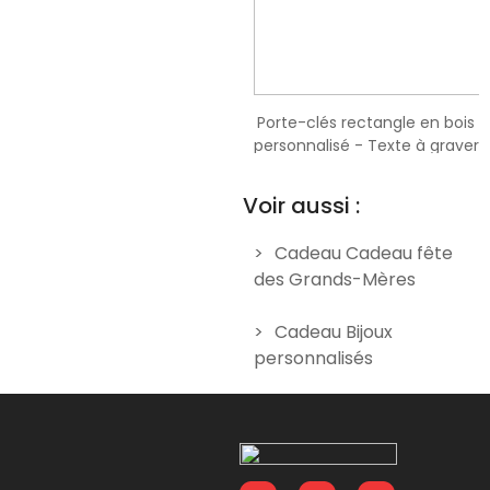
Porte-clés rectangle en bois
Porte-clés rectangle en bois
personnalisé - Modèle Enfant
personnalisé - Texte à graver
9,90 €
9,90 €
Voir aussi :
Cadeau Cadeau fête
des Grands-Mères
Cadeau Bijoux
personnalisés