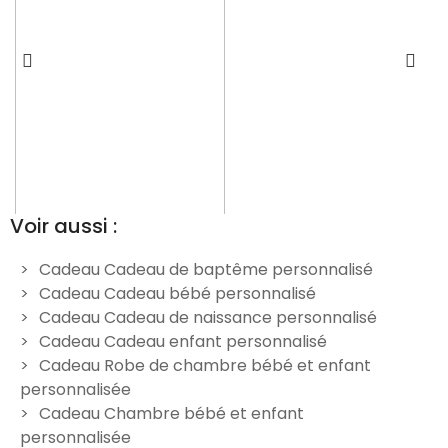
Voir aussi :
Cadeau Cadeau de baptême personnalisé
Cadeau Cadeau bébé personnalisé
r
Peignoir bébé blanc à
Peignoir de chambre enfant
Cadeau Cadeau de naissance personnalisé
personnaliser - Modèle
bleu personnalisé
Cadeau Cadeau enfant personnalisé
Panda
39,90 €
Cadeau Robe de chambre bébé et enfant
29,90 €
personnalisée
Cadeau Chambre bébé et enfant
personnalisée