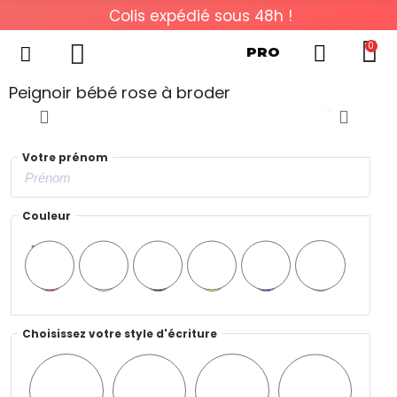
Colis expédié sous 48h !
0
PRO
Peignoir bébé rose à broder
Votre prénom
Couleur
Rouge
Blanc
Noir
Jaune
Bleu
Rose
Choisissez votre style d'écriture
Style
Style
Style
Style