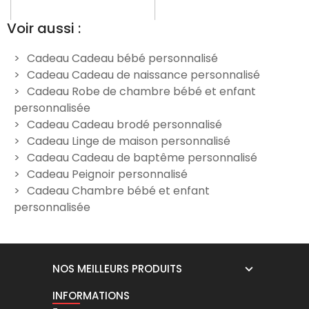
Voir aussi :
Cadeau Cadeau bébé personnalisé
Cadeau Cadeau de naissance personnalisé
t
Peignoir bébé blanc à
Couverture à capuche
P
Cadeau Robe de chambre bébé et enfant
personnaliser - Modèle
licorne rose personnalisée
personnalisée
Petite princesse
29,90 €
Cadeau Cadeau brodé personnalisé
29,90 €
Cadeau Linge de maison personnalisé
Cadeau Cadeau de baptême personnalisé
Cadeau Peignoir personnalisé
Cadeau Chambre bébé et enfant
personnalisée
NOS MEILLEURS PRODUITS
INFORMATIONS