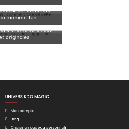
élibataires : comment
e un moment fun
une crémaillère : des
et originales
UNIVERS KDO MAGIC
Mon compte
Blog
Choisir un cadeau personnali