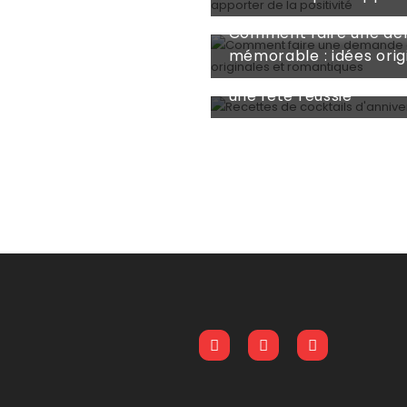
Apr 27, 2026
Comment faire une de
Apr 10, 2026
mémorable : idées orig
Recettes de cocktails 
une fête réussie