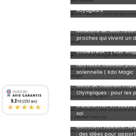
Les meilleurs cadeaux 
voyageurs
Jun 24, 2026
Citations de Noël réco
Jun 23, 2026
proches qui vivent un d
Comment rédiger des 
chaleureux ? | Kdo Mag
Jun 18, 2026
Nos idées cadeaux po
solennelle | Kdo Magic
May 27, 2026
Idées de cadeaux inspi
May 11, 2026
Olympiques : pour les 
Comment coller un puz
9.2
/10 (2232 avis)
★★★★★
transformer en oeuvre 
soi
May 06, 2026
Comment célébrer la 
: des idées pour apport