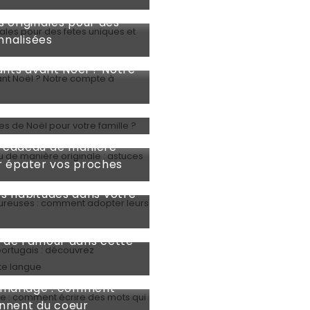
s originales pour des
nnalisées
ants avant Noël ? Notre
ux textes de Noël
 cadeau de manière
ur épater vos proches
nnes heureuses :
s habitudes dans votre
e" en portugais :
 de l'amour dans cette
 mariage : comment
ennent du coeur