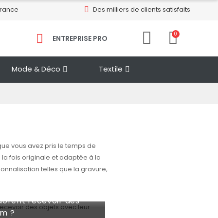
France
Des milliers de clients satisfaits
0
ENTREPRISE PRO​
Mode & Déco
Textile
ue vous avez pris le temps de
 la fois originale et adaptée à la
nnalisation telles que la gravure,
dorent recevoir des
om ?