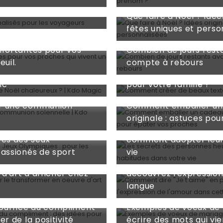
Jun 24, 2026
personnalisés pour les
Que faire à Noël ? Idée
fêtes uniques et perso
Jun 23, 2026
nfortantes pour vos
Combien de jours rest
Jun 18, 2026
euil.
compte à rebours
vœux de Noël
Comment créer de bea
ic
pour votre famille ?
May 28, 2026
ur une communion
Comment emballer un
May 26, 2026
originale : astuces po
Les secrets des perso
rés des Jeux
comment adopter leur
May 11, 2026
passionés de sport
vie
zle pour le
Comment dire "Je t'aim
d'art à afficher chez
découvrez l'expression
langue
Apr 27, 2026
journée du compliment
Exemples de voeux de
er de la positivité
écrire des mots qui vi