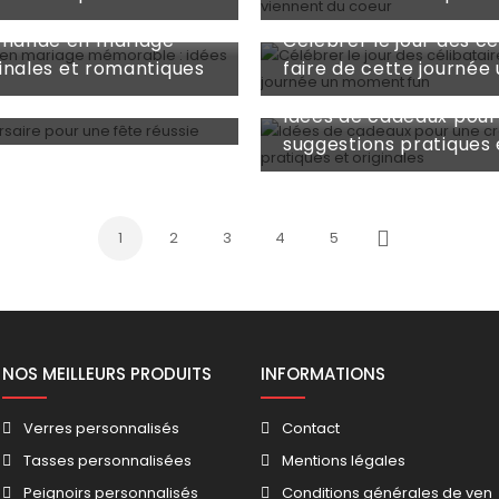
Apr 27, 2026
mande en mariage
Célébrer le jour des c
inales et romantiques
faire de cette journé
Apr 07, 2026
d'anniversaire pour
Idées de cadeaux pour 
suggestions pratiques 
1
2
3
4
5
Suivant
NOS MEILLEURS PRODUITS
INFORMATIONS
Verres personnalisés
Contact
Tasses personnalisées
Mentions légales
Peignoirs personnalisés
Conditions générales de ven