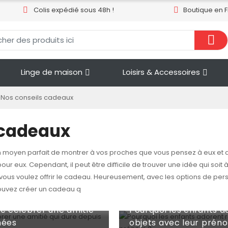
Colis expédié sous 48h !
Boutique en 
Linge de maison
Loisirs & Accessoires
Nos conseils cadeaux
 cadeaux
 moyen parfait de montrer à vos proches que vous pensez à eux et q
r eux. Cependant, il peut être difficile de trouver une idée qui soit à
vous voulez offrir le cadeau. Heureusement, avec les options de perso
pouvez créer un cadeau q
Jul 27, 2026
de célébrer une amitié
Pourquoi les enfants a
nées
objets avec leur prén