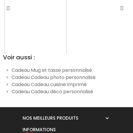
Voir aussi :
Cadeau Mug et tasse personnalisé
Cadeau Cadeau photo personnalisé
Mug Anniversaire 18 ans
Mug personnalisable pour
Cadeau Cadeau cuisine imprimé
femme
collègue
Cadeau Cadeau déco personnalisé
12,00 €
12,00 €
NOS MEILLEURS PRODUITS
INFORMATIONS