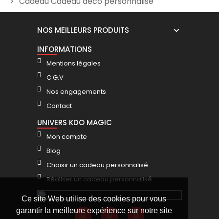
Cadeau Cadeau déco personnalisé
Mug Anniversaire 50 ans
Mug avec logo
T
femme
personnalisable
NOS MEILLEURS PRODUITS
12,00 €
10,80 €
INFORMATIONS
Mentions légales
C.G.V
Nos engagements
Contact
UNIVERS KDO MAGIC
Mon compte
Blog
Choisir un cadeau personnalisé
Réaliser un cadeau personnalisé
Ce site Web utilise des cookies pour vous
garantir la meilleure expérience sur notre site