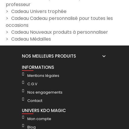
professeur
29,90 €
29,90 €
Cadeau Univers trophée
Cadeau Cadeau personnalisé pour toutes les
occasions
Cadeau Nouveaux produits à personnaliser
Cadeau Médailles
NOS MEILLEURS PRODUITS
INFORMATIONS
Mentions légales
C.G.V
Nos engagements
Contact
UNIVERS KDO MAGIC
Mon compte
Blog