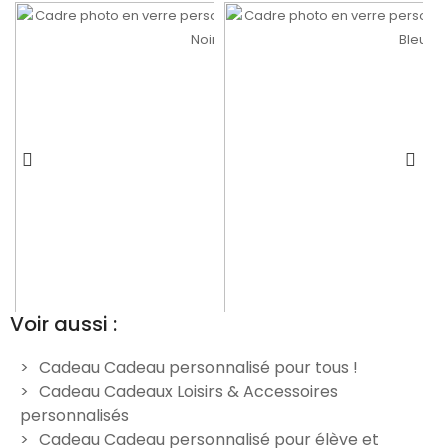
Voir aussi :
Cadeau Cadeau personnalisé pour tous !
Cadeau Cadeaux Loisirs & Accessoires
Trophée récompense en
Trophée récompense en
personnalisés
verre personnalisé verticale
verre personnalisé verticale
Cadeau Cadeau personnalisé pour élève et
- Modèle Noir
- Modèle Bleu