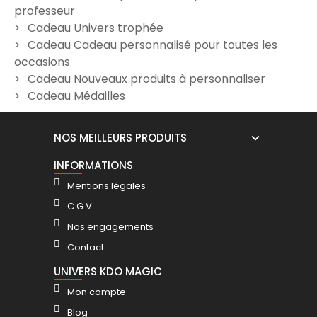
professeur
29,90 €
29,90 €
Cadeau Univers trophée
Cadeau Cadeau personnalisé pour toutes les
occasions
Cadeau Nouveaux produits à personnaliser
Cadeau Médailles
NOS MEILLEURS PRODUITS
INFORMATIONS
Mentions légales
C.G.V
Nos engagements
Contact
UNIVERS KDO MAGIC
Mon compte
Blog