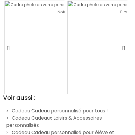
Voir aussi :
Cadeau Cadeau personnalisé pour tous !
Cadeau Cadeaux Loisirs & Accessoires
Trophée récompense en
Trophée récompense en
personnalisés
verre personnalisé verticale
verre personnalisé verticale
Cadeau Cadeau personnalisé pour élève et
- Modèle Noir
- Modèle Bleu