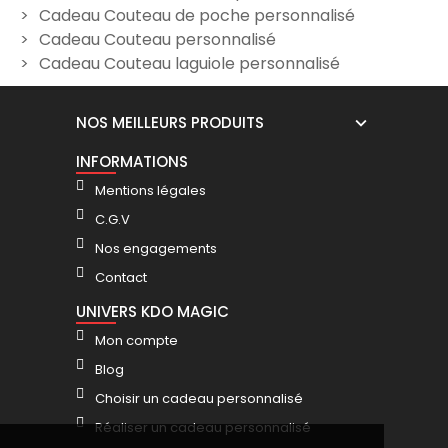
personnalisé rustique gravé
tire-bouchon en frêne -
m
Cadeau Couteau de poche personnalisé
- Modèle Poisson
Modèle Boussole
Cadeau Couteau personnalisé
24,90 €
24,90 €
Cadeau Couteau laguiole personnalisé
NOS MEILLEURS PRODUITS
INFORMATIONS
Mentions légales
C.G.V
Nos engagements
Contact
UNIVERS KDO MAGIC
Mon compte
Blog
Choisir un cadeau personnalisé
Réaliser un cadeau personnalisé