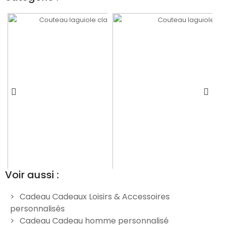
Voir aussi :
Cadeau Cadeaux Loisirs & Accessoires
personnalisés
é
Couteau laguiole
Couteau gravé personnalisé
C
Cadeau Cadeau homme personnalisé