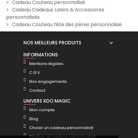
Cadeau Couteau personnalisé
Poisson
24,90 €
Cadeau Cadeaux Loisirs & Accessoires
29,90 €
personnalisés
Cadeau Couteau fête des pères personnalisé
NOS MEILLEURS PRODUITS
INFORMATIONS
Mentions légales
C.G.V
Nos engagements
Contact
UNIVERS KDO MAGIC
Mon compte
Blog
Choisir un cadeau personnalisé
Réaliser un cadeau personnalisé