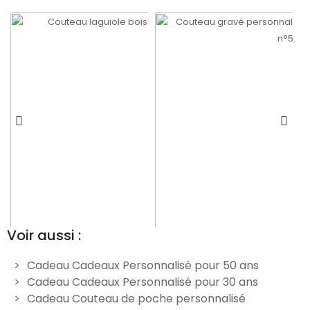
Voir aussi :
Cadeau Cadeaux Personnalisé pour 50 ans
Cadeau Cadeaux Personnalisé pour 30 ans
Couteau laguiole marron
Couteau gravé personnalisé
Cadeau Couteau de poche personnalisé
personnalisable - Modèle
Opinel n°8 inox - Style n°5
p