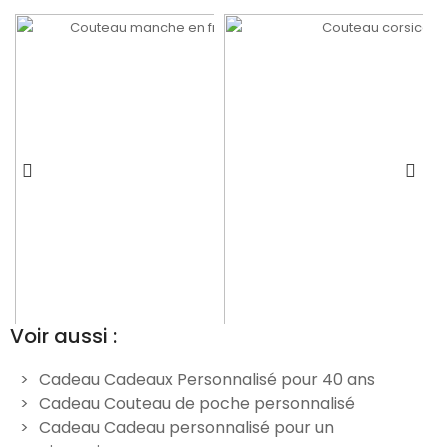
Voir aussi :
Cadeau Cadeaux Personnalisé pour 40 ans
Cadeau Couteau de poche personnalisé
Couteau gravé personnalisé
Couteau gravé personnalisé
C
Cadeau Cadeau personnalisé pour un
manche en frêne - Modèle
corsica - Modèle Chasse