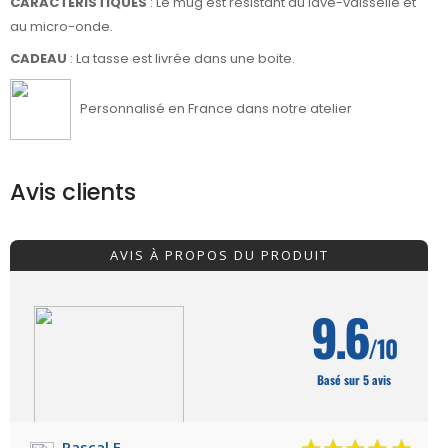
CARACTÉRISTIQUES
: Le mug est résistant au lave-vaisselle et
au micro-onde.
CADEAU
: La tasse est livrée dans une boite.
Personnalisé en France dans notre atelier
Avis clients
AVIS À PROPOS DU PRODUIT
9.6
/10
Basé sur 5 avis
Pascal F.